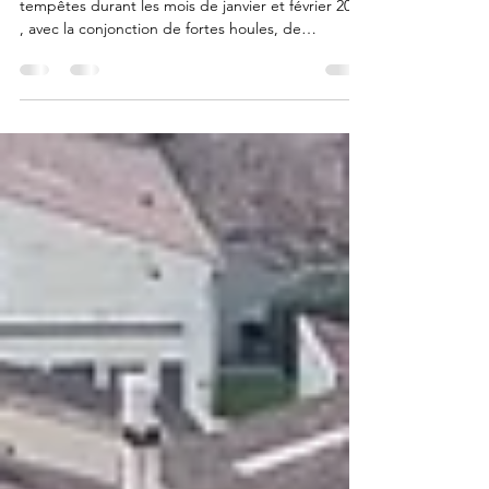
Le littoral du Cap Ferret a subi une succession de
tempêtes durant les mois de janvier et février 2026
, avec la conjonction de fortes houles, de
coefficients de marée élevés et de vents soutenus
. Les images capturées par BlueGIS ce 20 février
montrent une érosion très marquée , avec un
recul important du trait de côte et la formation de
falaises dunaires abruptes . Par endroits, la plage
semble presque avoir disparu . On peut
également observer plusieurs blockhaus bascul