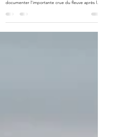
21 février
Le 21 février dernier , Antoine Pouget de Bluegis a
parcouru la vallée de la Charente afin de
documenter l’importante crue du fleuve après les
importants cumuls de pluies de ces dernières
semaines. Des images ont été prises à Saint-
Savinien, Port d’Envaux, Courcoury, Courpignac,
Saint-James , et notamment dans le secteur
Saintes . Elles montrent une Charente largement
sortie de son lit , avec quais et zones riveraines
inondés. La Charente déborde à Courpignac.
Crédit photo :