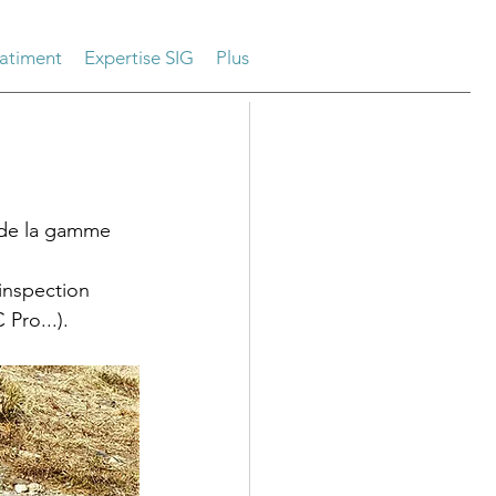
atiment
Expertise SIG
Plus
é de la gamme 
inspection 
ro...). 