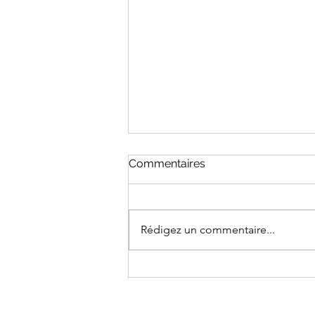
Commentaires
Rédigez un commentaire...
Cap Ferret : une érosion
spectaculaire après les
tempêtes hivernales