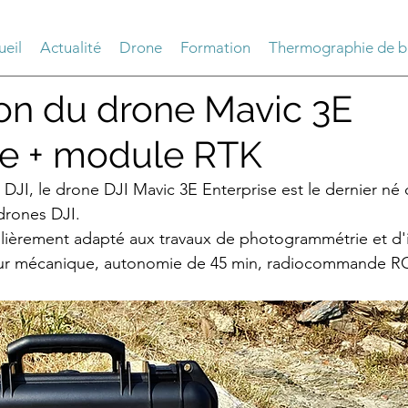
ueil
Actualité
Drone
Formation
Thermographie de b
ion du drone Mavic 3E
se + module RTK
r DJI, le drone DJI Mavic 3E Enterprise est le dernier n
drones DJI. 
culièrement adapté aux travaux de photogrammétrie et d'
ur mécanique, autonomie de 45 min, radiocommande RC P