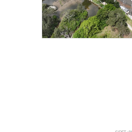
Bluegis propose des prestations de services dans le domaine de la cartographie, la photogrammétrie et des prises de vues aériennes par drone.
Nous intervenons sur le territoire de la France métropolitaine, DOM-TOM et sur des projets à l'international.
Bordeaux, Lacanau, Cap Ferret, Arcachon, Arès, Pyla, la teste de buch, biscarosse, parentis, mimizan, hossegor, capbreton, biarritz, anglet, st palais, la rochelle,
saintes, royan, angoulins, chatelaillon, l'houmeau, ile de ré, ile d'oléron, la tremblade, marennes, bourcefranc, saintes, rochefort, bègles, mérignac, talence,
pessac, bruges, gironde, aquitaine, perpignan, toulouse, bayonne, pau, charente maritime mavic pro, surf, rugby, stade rochelais, immobilier, vidéo photo, sport,
maison
SIRET : 