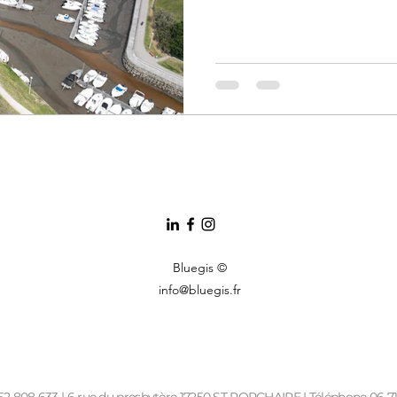
Bluegis ©
info@bluegis.fr
852 808 633 | 6 rue du presbytère 17250 ST PORCHAIRE | Téléphone 06 7