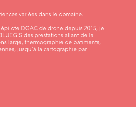
iences variées dans le domaine.
lépilote DGAC de drone depuis 2015, je
BLUEGIS des prestations allant de la
ens large, thermographie de batiments,
ennes, jusqu’à la cartographie par
Bluegis propose des prestations de services dans le domaine de la cartographie, la
photogrammétrie et des prises de vues aériennes par drone.
Nous intervenons sur le territoire de la France métropolitaine, DOM-TOM et sur
des projets à l'international.
Bordeaux, Lacanau, Cap Ferret, Arcachon, Arès, Pyla, la teste de buch,
biscarosse, parentis, mimizan, hossegor, capbreton, biarritz, anglet, st palais, la
rochelle, saintes, royan, angoulins, chatelaillon, l'houmeau, ile de ré, ile
d'oléron, la tremblade, marennes, bourcefranc, saintes, rochefort, bègles,
mérignac, talence, pessac, bruges, gironde, aquitaine, arcachon, st savinien, port