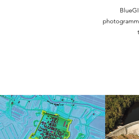
BlueGIS
photogrammét