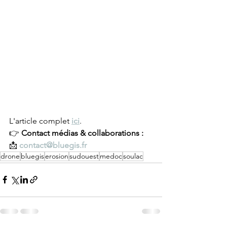
L'article complet 
ici
.
👉 
Contact médias & collaborations :
📩 
contact@bluegis.fr
drone
bluegis
erosion
sudouest
medoc
soulac